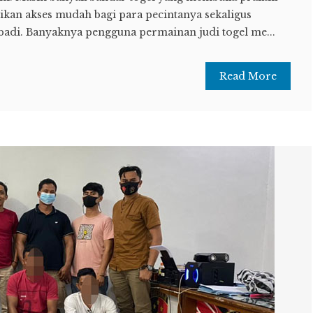
kan akses mudah bagi para pecintanya sekaligus
adi. Banyaknya pengguna permainan judi togel me...
Read More