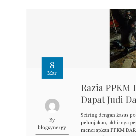
8
Mar
Razia PPKM 
Dapat Judi D
Seiring dengan kasus po
By
pelonjakan, akhirnya p
blogsynergy
menerapkan PPKM DAR