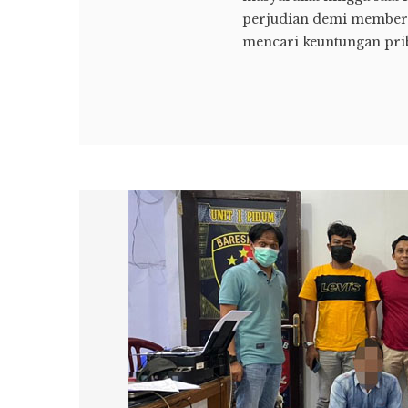
perjudian demi memberi
mencari keuntungan prib