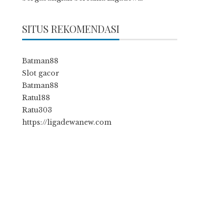
SITUS REKOMENDASI
Batman88
Slot gacor
Batman88
Ratu188
Ratu303
https://ligadewanew.com