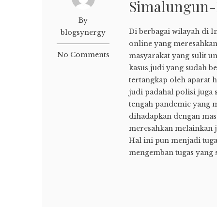
Simalungun-
By
Di berbagai wilayah di 
blogsynergy
online yang meresahkan
No Comments
masyarakat yang sulit un
kasus judi yang sudah be
tertangkap oleh aparat 
judi padahal polisi juga
tengah pandemic yang me
dihadapkan dengan masal
meresahkan melainkan ju
Hal ini pun menjadi tug
mengemban tugas yang se