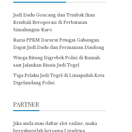
Judi Dadu Goncang dan Tembak Ikan
Kembali Beroperasi di Perbatasan
Simalungun-Karo
Razia PPKM Darurat Petugas Gabungan
Dapat Judi Dadu dan Permainan Dindong
Warga Bitung Digrebek Polisi di Rumah
saat Jalankan Bisnis Judi Togel
Tiga Pelaku Judi Togel di Limapuluh Kota
Digelandang Polisi
PARTNER
Jika anda mau daftar slot online, maka
bergabunglah bersama
Ligadewa
.