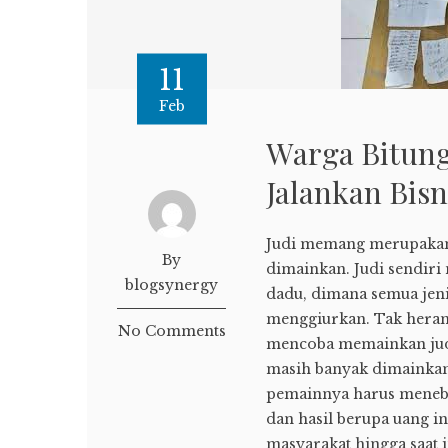
11
Feb
Warga Bitung
Jalankan Bisn
Judi memang merupakan 
By
dimainkan. Judi sendiri 
blogsynergy
dadu, dimana semua je
menggiurkan. Tak heran j
No Comments
mencoba memainkan judi 
masih banyak dimainkan
pemainnya harus meneb
dan hasil berupa uang 
masyarakat hingga saat 