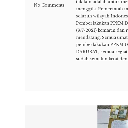
tak lain adalah untuk m
No Comments
menggila. Pemerintah 
seluruh wilayah Indonesi
Pemberlakukan PPKM DAR
(3/7/2021) kemarin dan 
mendatang. Semua umat
pemberlakukan PPKM DA
DARURAT, semua kegiata
sudah semakin ketat den